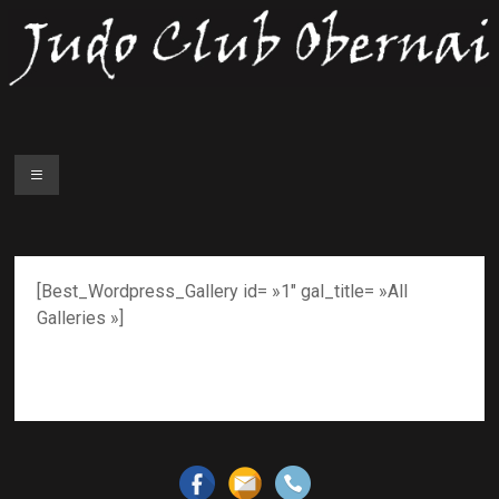
Judo Club Obernai
[Best_Wordpress_Gallery id= »1″ gal_title= »All
Galleries »]